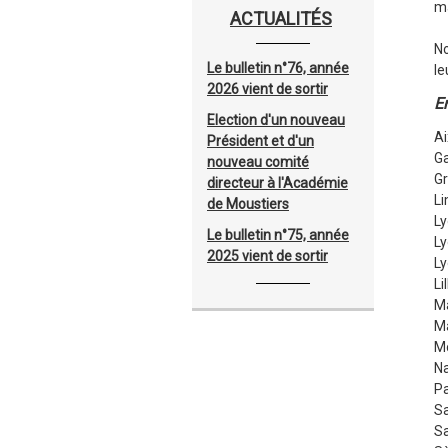
ma
ACTUALITÉS
No
Le bulletin n°76, année
le
2026 vient de sortir
E
Election d'un nouveau
Ai
Président et d'un
Ga
nouveau comité
Gr
directeur à l'Académie
L
de Moustiers
Ly
Le bulletin n°75, année
Ly
2025 vient de sortir
Ly
Li
Ma
Ma
Mo
Na
Pa
Sa
S